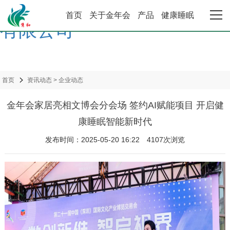
金年会·金字招牌诚信至上 |
首页
关于金年会
产品
健康睡眠
有限公司
金年会首页
关于金年会
首页
资讯动态
>
企业动态
产品中心
金年会家居亮相文博会分会场 签约AI赋能项目 开启健
康睡眠智能新时代
健康睡眠系统
发布时间：2025-05-20 16:22
4107次浏览
合作加盟
资讯动态
联系金年会·金字招牌诚信至上 |有限公司