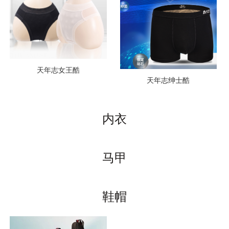
天年志女王酷
天年志绅士酷
内衣
马甲
鞋帽