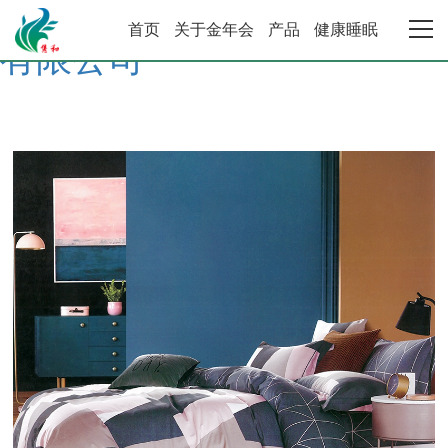
金年会·金字招牌诚信至上 |
首页
关于金年会
产品
健康睡眠
有限公司
金年会首页
关于金年会
产品中心
健康睡眠系统
合作加盟
资讯动态
联系金年会·金字招牌诚信至上 |有限公司