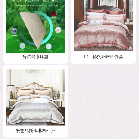
隽洁健康床垫
巴比德托玛琳四件套
畅想岛托玛琳四件套