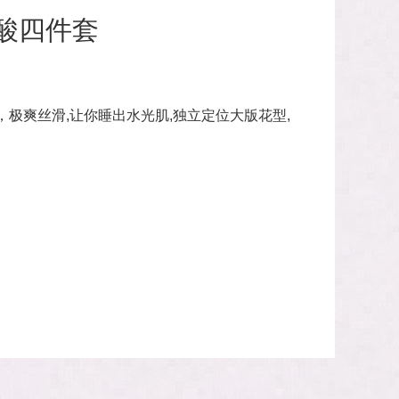
酸四件套
，极爽丝滑,让你睡出水光肌,独立定位大版花型,