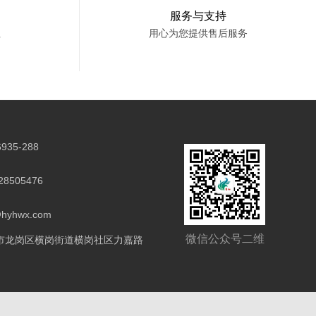
服务与支持
址
用心为您提供售后服务
6935-288
8505476
hyhwx.com
微信公众号二维
市龙岗区横岗街道横岗社区力嘉路
码