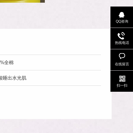
QQ咨询
热线电话
00%全棉
在线留言
酸睡出水光肌
扫一扫