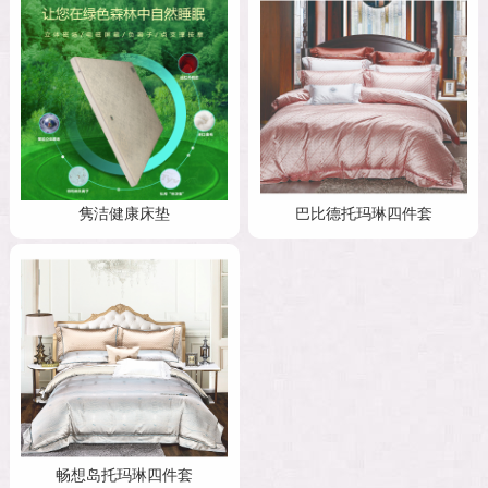
隽洁健康床垫
巴比德托玛琳四件套
畅想岛托玛琳四件套